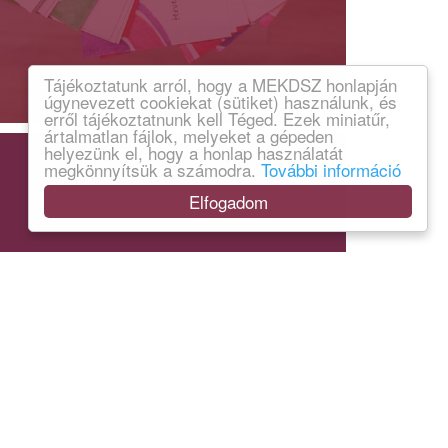
Tájékoztatunk arról, hogy a MEKDSZ honlapján
úgynevezett cookiekat (sütiket) használunk, és
erről tájékoztatnunk kell Téged. Ezek miniatűr,
ártalmatlan fájlok, melyeket a gépeden
helyezünk el, hogy a honlap használatát
megkönnyítsük a számodra.
További információ
Elfogadom
LEGYÉL A SZÖVETSÉGESÜNK!
Támogatás nélkül nincs MEKDSZ