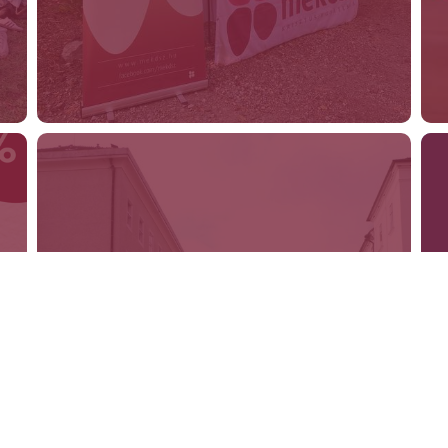
2026-OS ÉV
Lesd meg, mire készülünk idén! :)